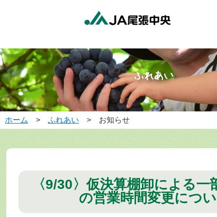
ホーム
>
ふれあい
> お知らせ
〈9/30〉仮決算棚卸による一
の営業時間変更につ