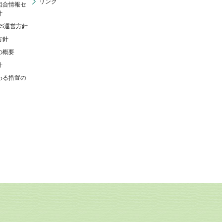
リンク
組合情報セ
針
NS運営方針
方針
の概要
針
わる措置の