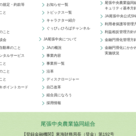
尾張中央農業協同
の規定・約款等
お知らせ一覧
キュリティ基本方
こと
トピックス一覧
JA尾張中央公式S
キャラクター紹介
利用者保護等管理
ぐぅぴぃひろばチャンネル
のこと
利益相反管理方針
JA尾張中央について
談会
金融円滑化管理方
自動車のこと
JAの概況
金融円滑化にかか
実施状況
ンタルサービス
事業内容
こと
事業所一覧
のこと
沿革
こと
ディスクロージャー
キポイントカード
自己改革
組合員になろう
採用情報
尾張中央農業協同組合
【登録金融機関】東海財務局長（登金）第192号