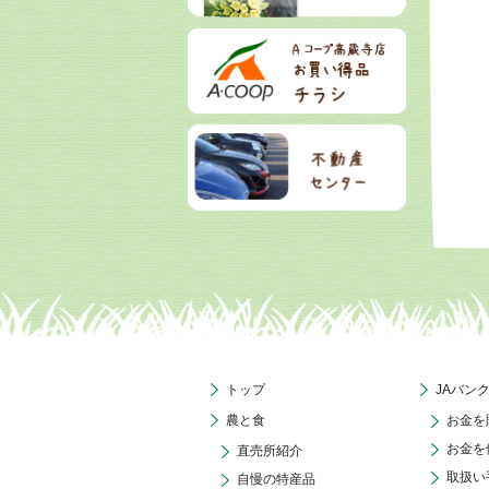
トップ
JAバン
農と食
お金を
お金を
直売所紹介
取扱い
自慢の特産品