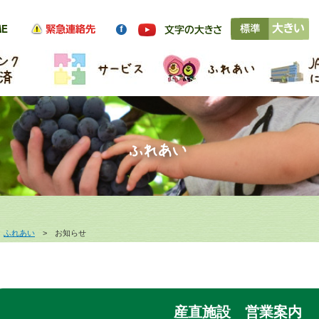
>
ふれあい
> お知らせ
産直施設 営業案内