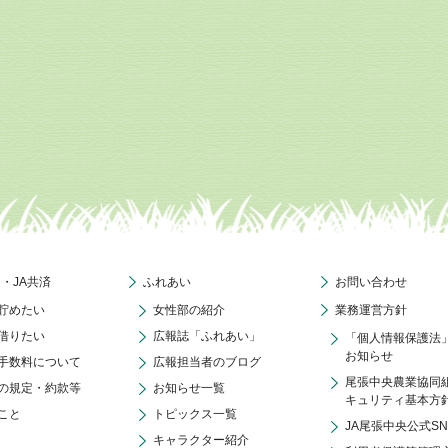
ク・JA共済
ふれあい
お問い合わせ
貯めたい
女性部の紹介
業務運営方針
借りたい
広報誌「ふれあい」
「個人情報保護法
お知らせ
手数料について
広報担当者のブログ
尾張中央農業協同
の規定・約款等
お知らせ一覧
キュリティ基本方
こと
トピックス一覧
JA尾張中央公式S
キャラクター紹介