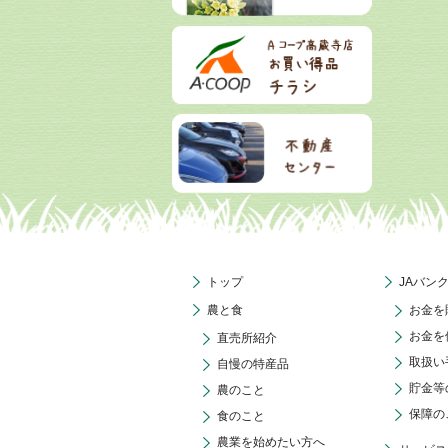
トップ
JAバン
農と食
お金を
お金を
直売所紹介
取扱い
自慢の特産品
貯金等
農のこと
保障の
食のこと
農業を始めたい方へ