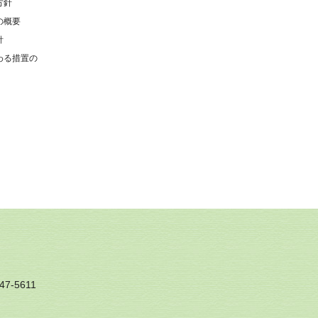
方針
の概要
針
わる措置の
7-5611