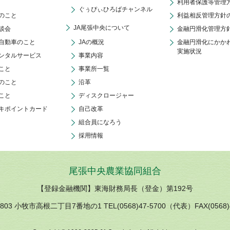
利用者保護等管理
ぐぅぴぃひろばチャンネル
のこと
利益相反管理方針
JA尾張中央について
談会
金融円滑化管理方
自動車のこと
JAの概況
金融円滑化にかか
実施状況
ンタルサービス
事業内容
こと
事業所一覧
のこと
沿革
こと
ディスクロージャー
キポイントカード
自己改革
組合員になろう
採用情報
尾張中央農業協同組合
【登録金融機関】東海財務局長（登金）第192号
0803 小牧市高根二丁目7番地の1 TEL(0568)47-5700（代表）FAX(0568)4