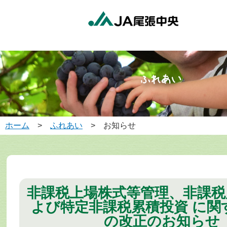
ホーム
>
ふれあい
> お知らせ
非課税上場株式等管理、非課税
よび特定非課税累積投資 に関
の改正のお知らせ