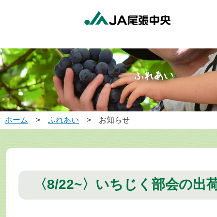
ホーム
>
ふれあい
> お知らせ
〈8/22~〉いちじく部会の出