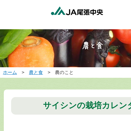
ホーム
>
農と食
> 農のこと
サイシンの栽培カレン