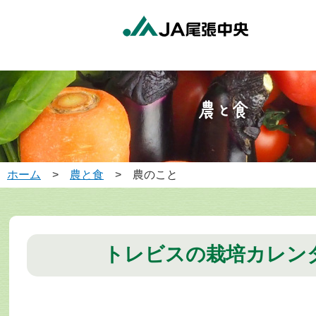
ホーム
>
農と食
> 農のこと
トレビスの栽培カレン