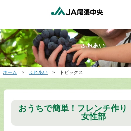
ホーム
>
ふれあい
> トピックス
おうちで簡単！フレンチ作り
女性部