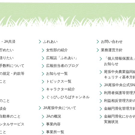
ク・JA共済
ふれあい
お問い合わせ
貯めたい
女性部の紹介
業務運営方針
借りたい
広報誌「ふれあい」
「個人情報保護法
お知らせ
手数料について
広報担当者のブログ
尾張中央農業協同
の規定・約款等
お知らせ一覧
キュリティ基本方
こと
トピックス一覧
JA尾張中央公式S
キャラクター紹介
利用者保護等管理
ぐぅぴぃひろばチャンネル
のこと
利益相反管理方針
JA尾張中央について
談会
金融円滑化管理方
自動車のこと
JAの概況
金融円滑化にかか
実施状況
ンタルサービス
事業内容
こと
事業所一覧