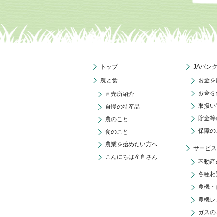
トップ
JAバン
農と食
お金を
お金を
直売所紹介
取扱い
自慢の特産品
貯金等
農のこと
保障の
食のこと
農業を始めたい方へ
サービス
こんにちは産直さん
不動産
各種相
農機・
農機レ
ガスの