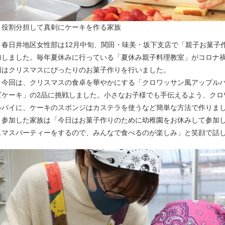
▲役割分担して真剣にケーキを作る家族
春日井地区女性部は12月中旬、関田・味美・坂下支店で「親子お菓子
加しました。毎年夏休みに行っている「夏休み親子料理教室」がコロナ
回はクリスマスにぴったりのお菓子作りを行いました。
今回は、クリスマスの食卓を華やかにする「クロワッサン風アップルパ
ズケーキ」の2品に挑戦しました。小さなお子様でも手伝えるよう、クロ
ルパイに、ケーキのスポンジはカステラを使うなど簡単な方法で作りま
参加した家族は「今日はお菓子作りのために幼稚園をお休みして参加し
スマスパーティーをするので、みんなで食べるのが楽しみ」と笑顔で話