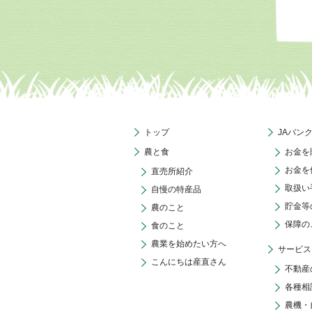
トップ
JAバン
農と食
お金を
お金を
直売所紹介
取扱い
自慢の特産品
貯金等
農のこと
保障の
食のこと
農業を始めたい方へ
サービス
こんにちは産直さん
不動産
各種相
農機・