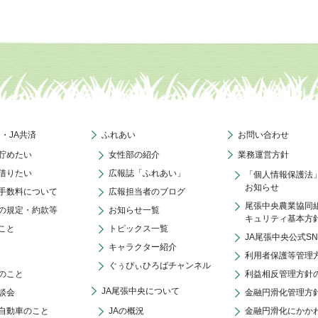
ク・JA共済
ふれあい
お問い合わせ
貯めたい
女性部の紹介
業務運営方針
借りたい
広報誌「ふれあい」
「個人情報保護法
お知らせ
手数料について
広報担当者のブログ
尾張中央農業協同
の規定・約款等
お知らせ一覧
キュリティ基本方
こと
トピックス一覧
JA尾張中央公式S
キャラクター紹介
利用者保護等管理
ぐぅぴぃひろばチャンネル
のこと
利益相反管理方針
JA尾張中央について
談会
金融円滑化管理方
自動車のこと
JAの概況
金融円滑化にかか