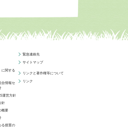
緊急連絡先
サイトマップ
」に関する
リンクと著作権等について
リンク
組合情報セ
針
NS運営方針
方針
の概要
針
わる措置の