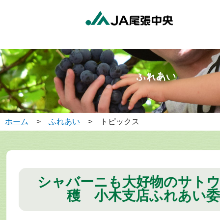
ホーム
>
ふれあい
> トピックス
シャバーニも大好物のサト
穫 小木支店ふれあい委