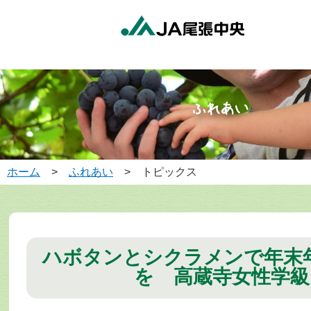
ホーム
>
ふれあい
> トピックス
ハボタンとシクラメンで年末
を 高蔵寺女性学級