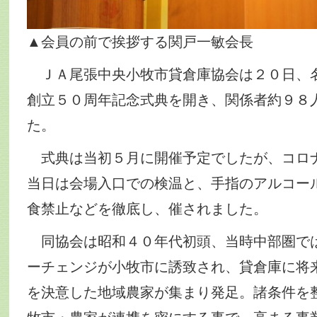
▲会員の前で挨拶する関戸一敏会長
ＪＡ尾張中央小牧市貸倉庫協会は２０日、
創立５０周年記念式典を開き、関係者約９８
た。
式典は当初５月に開催予定でしたが、コロ
当日は会場入口での検温と、手指のアルコー
食禁止などを徹底し、催されました。
同協会は昭和４０年代初頭、当時中部圏で
ーチェンジが小牧市に誘致され、貸倉庫に将
を決意した地域農家が集まり発足。諸条件を