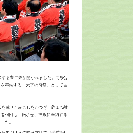
願する豊年祭が開かれました。同祭は
」を奉納する「天下の奇祭」として国
形を載せたみこしをかつぎ、約１㌔離
しを何回も回転させ、神殿に奉納する
ました。
る厄男がＪＡの味岡支店で出発式を行