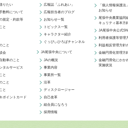
借りたい
広報誌「ふれあい」
「個人情報保護法
お知らせ
手数料について
広報担当者のブログ
尾張中央農業協同
の規定・約款等
お知らせ一覧
キュリティ基本方
こと
トピックス一覧
JA尾張中央公式S
キャラクター紹介
利用者保護等管理
ぐぅぴぃひろばチャンネル
のこと
利益相反管理方針
JA尾張中央について
談会
金融円滑化管理方
自動車のこと
JAの概況
金融円滑化にかか
実施状況
ンタルサービス
事業内容
こと
事業所一覧
のこと
沿革
こと
ディスクロージャー
キポイントカード
自己改革
組合員になろう
採用情報