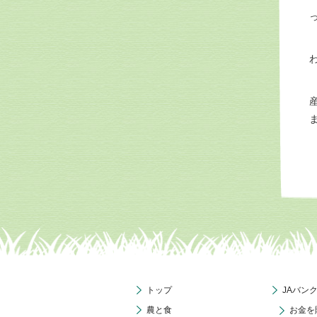
トップ
JAバン
農と食
お金を