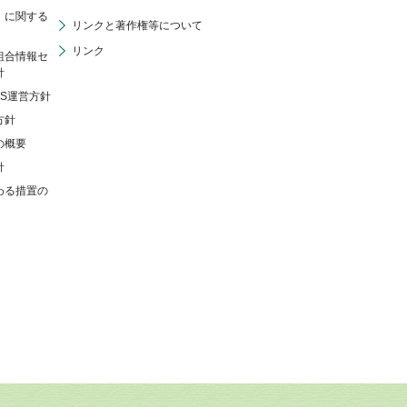
」に関する
リンクと著作権等について
リンク
組合情報セ
針
NS運営方針
方針
の概要
針
わる措置の