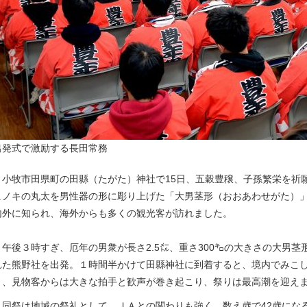
出発式で激励する長田常務
小牧市田県町の田縣（たがた）神社で15日、五穀豊穣、子孫繁栄を祈
ヒノキの丸太を男性器の形に彫り上げた「大男茎形（おおあわせがた）
内外に知られ、海外からも多くの観光客が訪れました。
午後３時すぎ、厄年の男衆が長さ2.5㍍、重さ300㌔の大きさの大男茎
れた熊野社を出発。１時間半かけて田縣神社に到着すると、境内でみこ
と、見物客からは大きな拍手と歓声が巻き起こり、祭りは最高潮を迎え
同祭は地域の祭礼として、ＪＡとの関わりも強く、数え歳で42歳にな