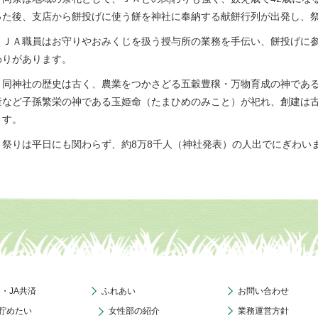
った後、支店から餅投げに使う餅を神社に奉納する献餅行列が出発し、
ＪＡ職員はお守りやおみくじを扱う授与所の業務を手伝い、餅投げに参
わりがあります。
同神社の歴史は古く、農業をつかさどる五穀豊穣・万物育成の神である
産など子孫繁栄の神である玉姫命（たまひめのみこと）が祀れ、創建は
ます。
祭りは平日にも関わらず、約8万8千人（神社発表）の人出でにぎわい
ク・JA共済
ふれあい
お問い合わせ
貯めたい
女性部の紹介
業務運営方針