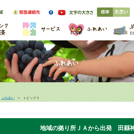
>
ふれあい
> トピックス
地域の拠り所ＪＡから出発 田縣