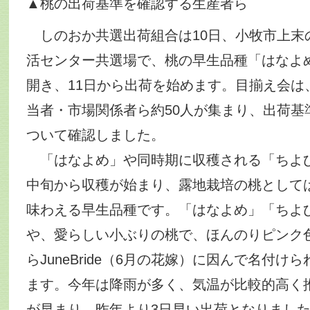
▲桃の出荷基準を確認する生産者ら
しのおか共選出荷組合は10日、小牧市上末
活センター共選場で、桃の早生品種「はなよ
開き、11日から出荷を始めます。目揃え会は
当者・市場関係者ら約50人が集まり、出荷基
ついて確認しました。
「はなよめ」や同時期に収穫される「ちよひ
中旬から収穫が始まり、露地栽培の桃として
味わえる早生品種です。「はなよめ」「ちよ
や、愛らしい小ぶりの桃で、ほんのりピンク
らJuneBride（6月の花嫁）に因んで名付け
ます。今年は降雨が多く、気温が比較的高く
が早まり、昨年より3日早い出荷となりまし