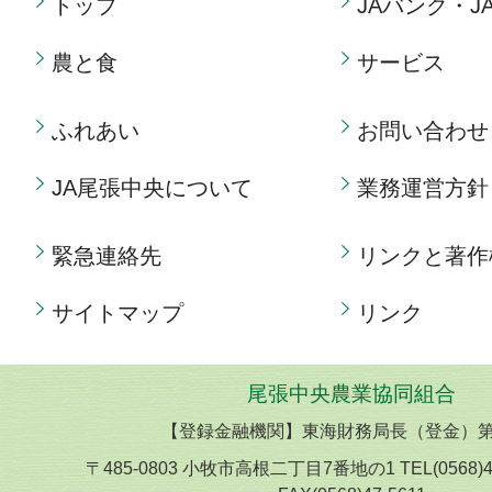
トップ
JAバンク・J
農と食
サービス
ふれあい
お問い合わせ
JA尾張中央について
業務運営方針
緊急連絡先
リンクと著作
サイトマップ
リンク
尾張中央農業協同組合
【登録金融機関】東海財務局長（登金）第
〒485-0803 小牧市高根二丁目7番地の1 TEL(0568)