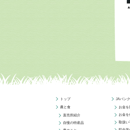
トップ
JAバン
農と食
お金を
お金を
直売所紹介
取扱い
自慢の特産品
貯金等