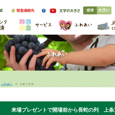
>
ふれあい
> トピックス
来場プレゼントで開場前から長蛇の列 上条