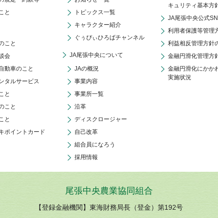
キュリティ基本方
こと
トピックス一覧
JA尾張中央公式S
キャラクター紹介
利用者保護等管理
ぐぅぴぃひろばチャンネル
のこと
利益相反管理方針
JA尾張中央について
談会
金融円滑化管理方
自動車のこと
JAの概況
金融円滑化にかか
実施状況
ンタルサービス
事業内容
こと
事業所一覧
のこと
沿革
こと
ディスクロージャー
キポイントカード
自己改革
組合員になろう
採用情報
尾張中央農業協同組合
【登録金融機関】東海財務局長（登金）第192号