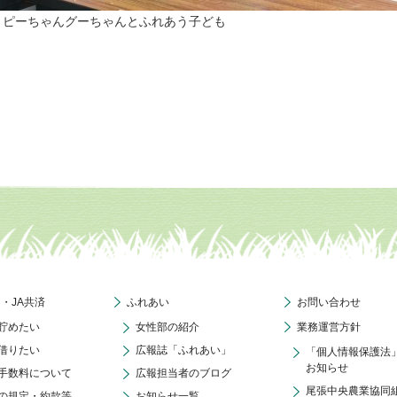
▲ピーちゃんグーちゃんとふれあう子ども
ク・JA共済
ふれあい
お問い合わせ
貯めたい
女性部の紹介
業務運営方針
借りたい
広報誌「ふれあい」
「個人情報保護法
お知らせ
手数料について
広報担当者のブログ
尾張中央農業協同
の規定・約款等
お知らせ一覧