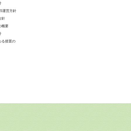
針
NS運営方針
方針
の概要
針
わる措置の