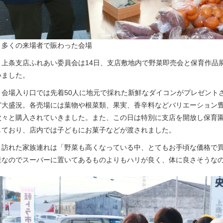
▲多くの来場者で賑わった会場
上条支店ふれあい委員会は14日、支店敷地内で野菜即売会と保育作品
いました。
会場入り口では先着50人に地元で採れた新鮮なダイコンがプレゼントさ
ど大盛況。各売場には葉物や根菜類、果実、香辛料などバリエーション
次々と購入されていきました。また、この日は特別に支店を開放し保育
しており、店内では子どもにお菓子などが渡されました。
訪れた家族連れは「野菜も高くなっている中、とてもお手頃な価格で買
産なのでスーパーに置いてあるものよりもハリが良く、体に良さそうな