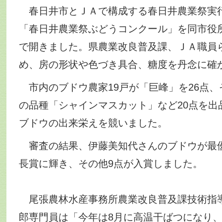
春日井市とＪＡで構成する春日井農業祭実行
「春日井農業祭ぶどうコンクール」を同市役
で開きました。県農業改良普及課、ＪＡ職員
め、房の形状や色づき具合、糖度を丹念に確
市内のブドウ農家19戸が「巨峰」を26点、
の品種「シャインマスカット」など20点を出
ブドウの出来栄えを競いました。
審査の結果、伊藤美知代さんのブドウが最
長賞に輝き、その他9点が入賞しました。
尾張農林水産事務所農業改良普及課技術指
郎専門員は「今年は8月に高温干ばつになり