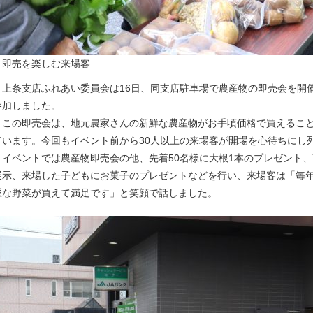
▲即売を楽しむ来場客
上条支店ふれあい委員会は16日、同支店駐車場で農産物の即売会を開催
参加しました。
この即売会は、地元農家さんの新鮮な農産物がお手頃価格で買えること
ています。今回もイベント前から30人以上の来場客が開場を心待ちにし
イベントでは農産物即売会の他、先着50名様に大根1本のプレゼント、
展示、来場した子どもにお菓子のプレゼントなどを行い、来場客は「毎
派な野菜が買えて満足です」と笑顔で話しました。