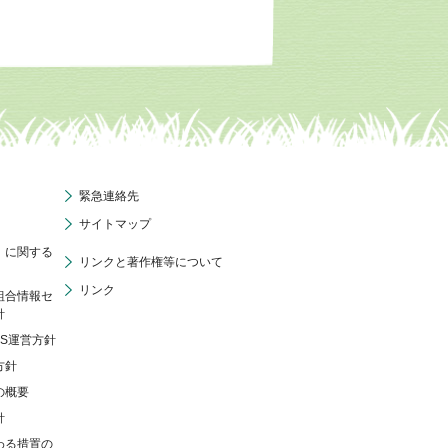
緊急連絡先
サイトマップ
」に関する
リンクと著作権等について
リンク
組合情報セ
針
NS運営方針
方針
の概要
針
わる措置の