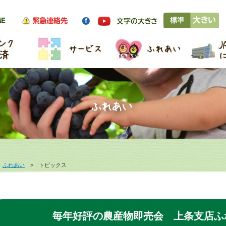
>
ふれあい
> トピックス
毎年好評の農産物即売会 上条支店ふ