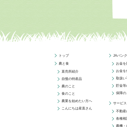
トップ
JAバン
農と食
お金を
お金を
直売所紹介
取扱い
自慢の特産品
貯金等
農のこと
保障の
食のこと
農業を始めたい方へ
サービス
こんにちは産直さん
不動産
各種相
農機・