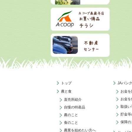
トップ
JAバン
農と食
お金を
お金を
直売所紹介
取扱い
自慢の特産品
貯金等
農のこと
保障の
食のこと
農業を始めたい方へ