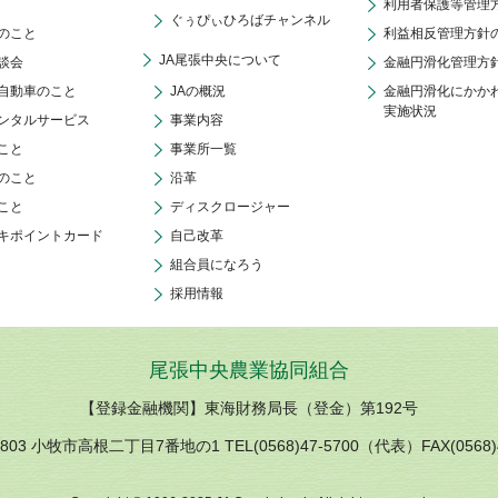
利用者保護等管理
ぐぅぴぃひろばチャンネル
のこと
利益相反管理方針
JA尾張中央について
談会
金融円滑化管理方
自動車のこと
JAの概況
金融円滑化にかか
実施状況
ンタルサービス
事業内容
こと
事業所一覧
のこと
沿革
こと
ディスクロージャー
キポイントカード
自己改革
組合員になろう
採用情報
尾張中央農業協同組合
【登録金融機関】東海財務局長（登金）第192号
0803 小牧市高根二丁目7番地の1 TEL(0568)47-5700（代表）FAX(0568)4