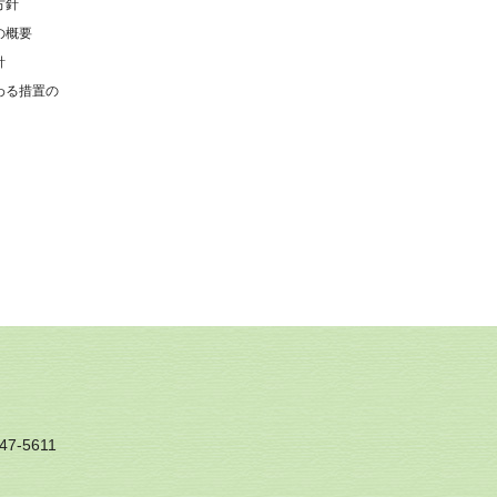
方針
の概要
針
わる措置の
7-5611