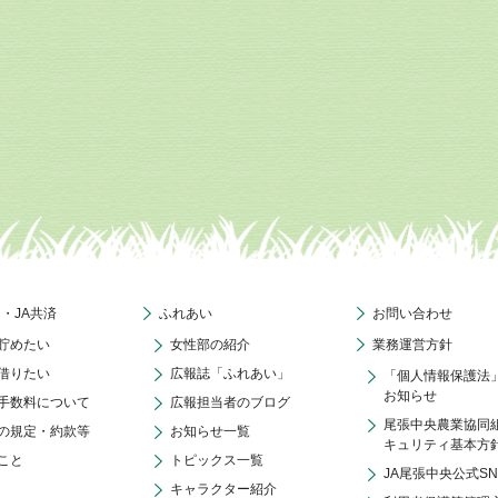
ク・JA共済
ふれあい
お問い合わせ
貯めたい
女性部の紹介
業務運営方針
借りたい
広報誌「ふれあい」
「個人情報保護法
お知らせ
手数料について
広報担当者のブログ
尾張中央農業協同
の規定・約款等
お知らせ一覧
キュリティ基本方
こと
トピックス一覧
JA尾張中央公式S
キャラクター紹介