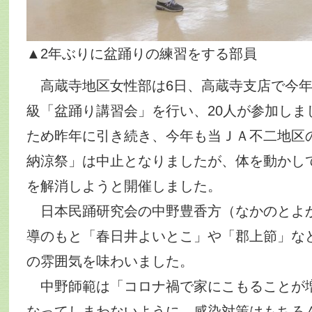
▲2年ぶりに盆踊りの練習をする部員
高蔵寺地区女性部は6日、高蔵寺支店で今年
級「盆踊り講習会」を行い、20人が参加しま
ため昨年に引き続き、今年も当ＪＡ不二地区
納涼祭」は中止となりましたが、体を動かし
を解消しようと開催しました。
日本民踊研究会の中野豊香方（なかのとよ
導のもと「春日井よいとこ」や「郡上節」な
の雰囲気を味わいました。
中野師範は「コロナ禍で家にこもることが
なってしまわないように、感染対策はもちろ