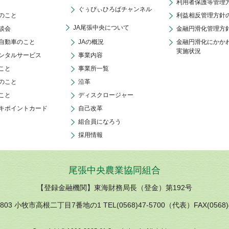
利用者保護等管理
ぐぅぴぃひろばチャンネル
のこと
利益相反管理方針
JA尾張中央について
談会
金融円滑化管理方
自動車のこと
JAの概況
金融円滑化にかか
実施状況
ンタルサービス
事業内容
こと
事業所一覧
のこと
沿革
こと
ディスクロージャー
キポイントカード
自己改革
組合員になろう
採用情報
尾張中央農業協同組合
【登録金融機関】東海財務局長（登金）第192号
0803 小牧市高根二丁目7番地の1 TEL(0568)47-5700（代表）FAX(0568)4