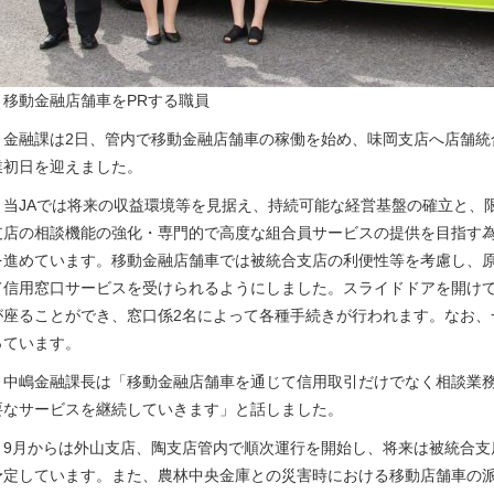
▲移動金融店舗車をPRする職員
金融課は2日、管内で移動金融店舗車の稼働を始め、味岡支店へ店舗統
業初日を迎えました。
当JAでは将来の収益環境等を見据え、持続可能な経営基盤の確立と、
支店の相談機能の強化・専門的で高度な組合員サービスの提供を目指す為
を進めています。移動金融店舗車では被統合支店の利便性等を考慮し、原
て信用窓口サービスを受けられるようにしました。スライドドアを開けて
が座ることができ、窓口係2名によって各種手続きが行われます。なお、
っています。
中嶋金融課長は「移動金融店舗車を通じて信用取引だけでなく相談業務
要なサービスを継続していきます」と話しました。
9月からは外山支店、陶支店管内で順次運行を開始し、将来は被統合支
予定しています。また、農林中央金庫との災害時における移動店舗車の