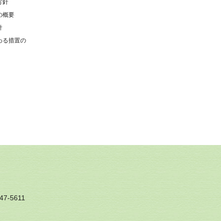
方針
の概要
針
わる措置の
7-5611