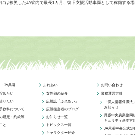
時には被災したJA管内で最長1カ月、復旧支援活動車両として稼働する
ク・JA共済
ふれあい
お問い合わせ
貯めたい
女性部の紹介
業務運営方針
借りたい
広報誌「ふれあい」
「個人情報保護法
お知らせ
手数料について
広報担当者のブログ
尾張中央農業協同
の規定・約款等
お知らせ一覧
キュリティ基本方
こと
トピックス一覧
JA尾張中央公式S
キャラクター紹介