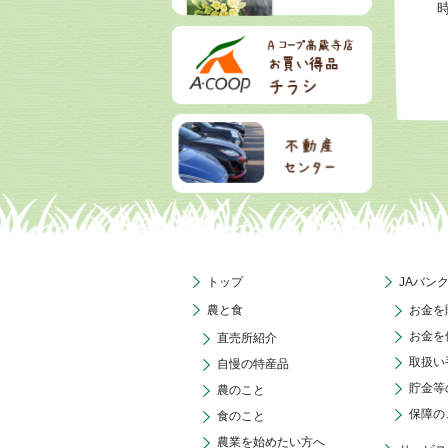
トップ
JAバン
農と食
お金を
お金を
直売所紹介
取扱い
自慢の特産品
貯金等
農のこと
保障の
食のこと
農業を始めたい方へ