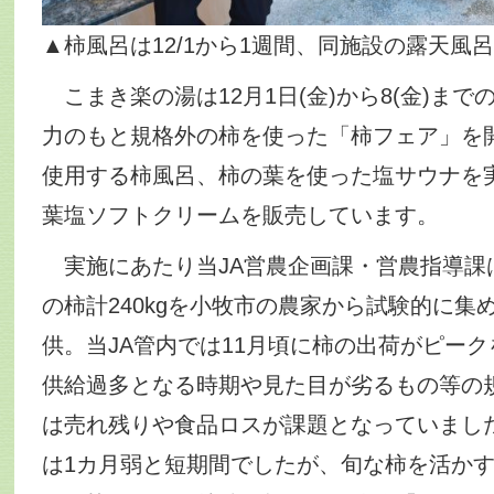
▲柿風呂は12/1から1週間、同施設の露天風
こまき楽の湯は12月1日(金)から8(金)までの
力のもと規格外の柿を使った「柿フェア」を開
使用する柿風呂、柿の葉を使った塩サウナを
葉塩ソフトクリームを販売しています。
実施にあたり当JA営農企画課・営農指導課
の柿計240kgを小牧市の農家から試験的に集
供。当JA管内では11月頃に柿の出荷がピー
供給過多となる時期や見た目が劣るもの等の
は売れ残りや食品ロスが課題となっていまし
は1カ月弱と短期間でしたが、旬な柿を活か