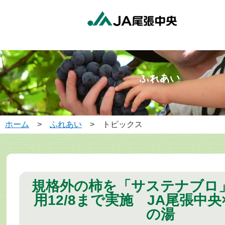
ホーム
>
ふれあい
> トピックス
規格外の柿を「サステナブロ
用
12/8まで実施 JA尾張中
の湯