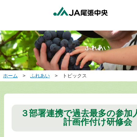
ホーム
>
ふれあい
> トピックス
３部署連携で過去最多の参加
計画作付け研修会