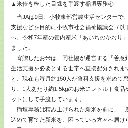
▲米俵を模した目録を手渡す稲垣専務㊨
当JAは9日、小牧東部営農生活センターで
支援などを目的に小牧市社会福祉協議会（以
へ、令和7年産の管内産米「あいちのかおり」3
ました。
寄贈したお米は、同社協が運営する「善意
生活支援を必要とする世帯へ直接配分されま
と、現在も毎月約150人が食料支援を求めて
り、1人あたり約1.5kgのお米にレトルト食
ットにして手渡しています。
稲垣専務は積み上げられた新米を前に、「
込めて育てた新米を、困っている方々へ届け