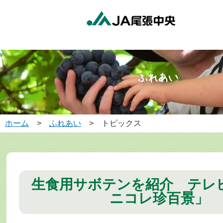
ホーム
>
ふれあい
> トピックス
生食用サボテンを紹介 テレ
ニコレ珍百景」