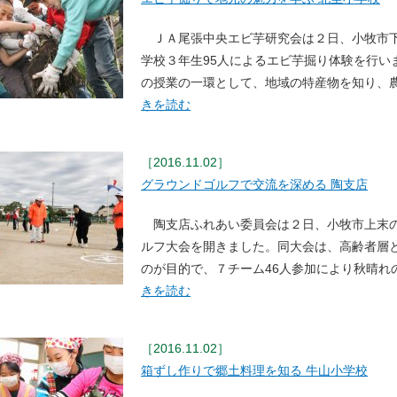
ＪＡ尾張中央エビ芋研究会は２日、小牧市下
学校３年生95人によるエビ芋掘り体験を行い
の授業の一環として、地域の特産物を知り、
きを読む
［2016.11.02］
グラウンドゴルフで交流を深める 陶支店
陶支店ふれあい委員会は２日、小牧市上末の
ルフ大会を開きました。同大会は、高齢者層
のが目的で、７チーム46人参加により秋晴れ
きを読む
［2016.11.02］
箱ずし作りで郷土料理を知る 牛山小学校