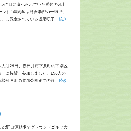
ハレの日に食べられていた愛知の郷土
ーマに1年間学ぶ総合学習の一環で、
人」に認定されている堀尾咲子…
続き
人は29日、春日井市下条町の下条区
」に協賛・参加しました。156人の
ら松河戸町の道風公園までの往…
続き
店
口の野口運動場でグラウンドゴルフ大