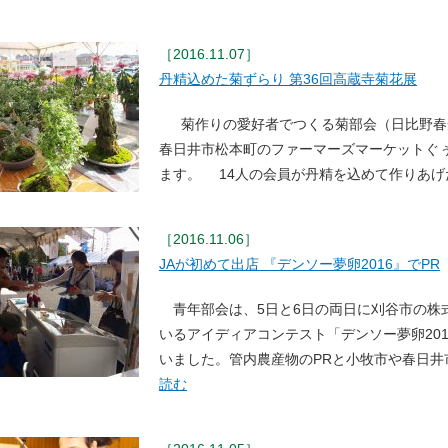
［2016.11.07］
丹精込めた菊ずらり 第36回高蔵寺菊花展
菊作りの愛好者でつくる菊部会（日比野春光
春日井市松本町のファーマーズマーケットぐ
ます。 14人の会員が丹精を込めて作りあげ
［2016.11.06］
JAが初めて出店 『デンソー夢卵2016』でPR
青年部会は、5日と6日の両日に刈谷市の株式
いるアイディアコンテスト「デンソー夢卵20
いました。管内農産物のPRと小牧市や春日井
読む