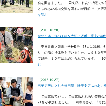
会を開きました。 同支店ふれあい活動で今
とふれあい地域交流を図るのが目的で、支店職
を読む
［2016.10.28］
穂の１本・米の１粒を大切に収穫 鷹来小学
春日井市立鷹来小学校5年生75人は26日、
り」の稲刈り体験を行いました。１９８０年
て以来、３０年以上続けられています。 10
む
［2016.10.27］
男子厨房に立ち夫婦円満 味美支店ふれあい
味美支店で27日、味美支店ふれあい委員会
21名が参加しました。 同委員会が、「妻