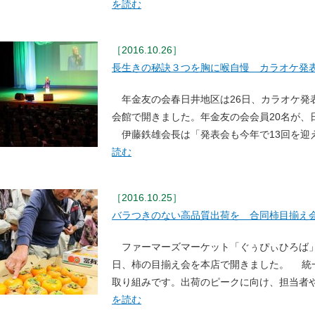
を読む
［2016.10.26］
長生きの秘訣３つを胸に喉自慢 カラオケ発
年金友の会春日井地区は26日、カラオケ発
会館で開きました。年金友の会会員20名が、
伊藤鉄雄会長は「発表会も今年で13回を迎
読む
［2016.10.25］
バラつきのない高品質出荷を 合同柿目揃え
ファーマーズマーケット「ぐぅぴぃひろば」
日、柿の目揃え会を本店で開きました。 統
取り組みです。出荷のピークに向け、担当者や
を読む