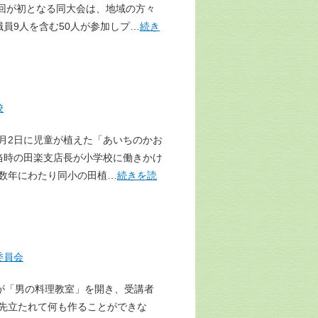
回が初となる同大会は、地域の方々
員9人を含む50人が参加しプ…
続き
校
6月2日に児童が植えた「あいちのかお
当時の田楽支店長が小学校に働きかけ
数年にわたり同小の田植…
続きを読
委員会
が「男の料理教室」を開き、受講者
に先立たれて何も作ることができな