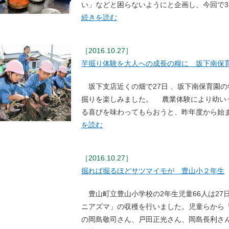
い」などと困らないようにと企画し、今回で
続きを読む
［2016.10.27］
芋掘り体験を大人への成長の糧に 坂下南保
坂下支店近くの畑で27日 、坂下南保育園の
掘りを楽しみました。 農業体験により幼い
る喜びを味わってもらおうと、昨年度から始
を読む
［2016.10.27］
掘れば掘るほどサツマイモが 豊山小２年生
豊山町立豊山小学校の2年生児童66人は27
ニアズマ」の収穫を行いました。児童らから
の岡島敬司さん、戸田正光さん、岡島長利さ