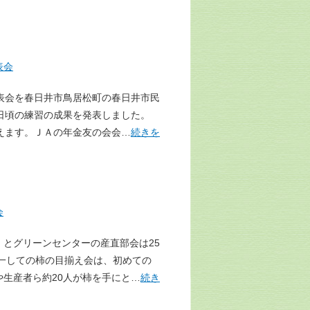
表会
表会を春日井市鳥居松町の春日井市民
日頃の練習の成果を発表しました。
えます。ＪＡの年金友の会会…
続きを
会
とグリーンセンターの産直部会は25
一しての柿の目揃え会は、初めての
生産者ら約20人が柿を手にと…
続き