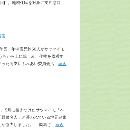
3回目。地域住民を対象に支店窓口…
育園
年長・年中園児約50人がサツマイモ
うちから土に親しみ、作物を収穫す
まった同支店ふれあい委員会活…
続き
日、5月に植えつけたサツマイモ「ベ
「野菜名人」と慕われている地元農家
んが協力しました。 岡島さ…
続き