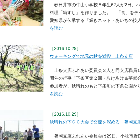
春日井市の牛山小学校５年生62人が2日、
料理「箱ずし」を作りました。 「食」をテ
愛知県が伝承する「輝きネット・あいちの技
を読む
［2016.10.29］
ウォーキングで地元の秋を満喫 上条支店
上条支店ふれあい委員会３人と同支店職員５
開催の行事「下条区第２回・歩け歩け＆芋煮会
参加者が、秋晴れのもと下条町の下条公園か
を読む
［2016.10.29］
秋晴れの下ＧＧ大会で交流を深める 篠岡支
篠岡支店ふれあい委員会は29日、小牧市野