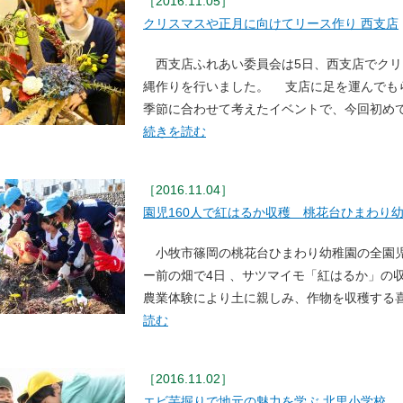
［2016.11.05］
クリスマスや正月に向けてリース作り 西支店
西支店ふれあい委員会は5日、西支店でクリ
縄作りを行いました。 支店に足を運んでも
季節に合わせて考えたイベントで、今回初め
続きを読む
［2016.11.04］
園児160人で紅はるか収穫 桃花台ひまわり
小牧市篠岡の桃花台ひまわり幼稚園の全園児
ー前の畑で4日 、サツマイモ「紅はるか」の
農業体験により土に親しみ、作物を収穫する
読む
［2016.11.02］
エビ芋掘りで地元の魅力を学ぶ 北里小学校