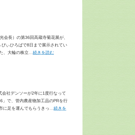
会長）の第36回高蔵寺菊花展が、
ぅぴぃひろばで8日まで展示されてい
た、大輪の株立…
続きを読む
会社デンソーが2年に1度行なって
16」で、管内農産物加工品のPRを行
市に足を運んでもらうきっ…
続きを