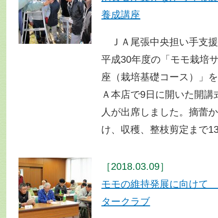
養成講座
ＪＡ尾張中央担い手支援
平成30年度の「モモ栽培
座（栽培基礎コース）」
Ａ本店で9日に開いた開講
人が出席しました。摘蕾
け、収穫、整枝剪定まで1
［2018.03.09］
モモの維持発展に向けて
タークラブ