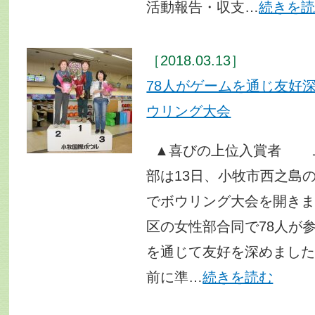
活動報告・収支…
続きを
［2018.03.13］
78人がゲームを通じ友好
ウリング大会
▲喜びの上位入賞者 Ｊ
部は13日、小牧市西之島
でボウリング大会を開き
区の女性部合同で78人が
を通じて友好を深めまし
前に準…
続きを読む