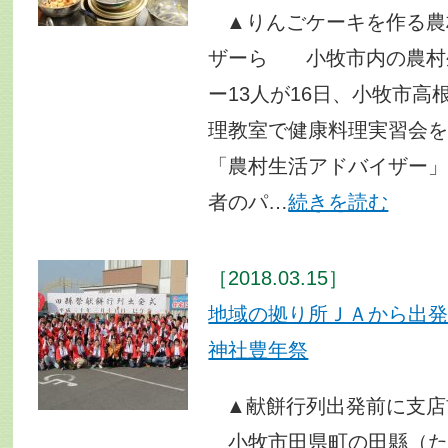
▲りんごケーキを作る農
ザーら 小牧市内の農村
ー13人が16日、小牧市高
理教室で健康料理実習会
「農村生活アドバイザー
者のパ…
続きを読む
［2018.03.15］
地域の拠り所ＪＡか
神社豊年祭
▲献餅行列出発前に支店
小牧市田県町の田縣（た