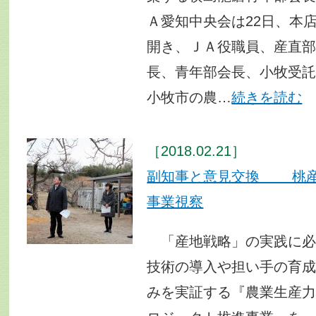
Ａ愛知中央会は22日、本
開き、ＪＡ役職員、産直
長、青年部会長、小牧受
小牧市の農…
続きを読む
［2018.02.21］
副知事と意見交換 桃産
事業視察
「産地戦略」の実践に必
技術の導入や担い手の育
みを実証する『農業生産