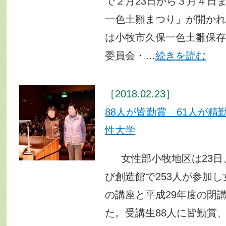
で２月23日から３月４日ま
一色土雛まつり」が開か
は小牧市久保一色土雛保
委員会・…
続きを読む
［2018.02.23］
88人が皆勤賞 61人が
性大学
女性部小牧地区は23日
び創造館で253人が参加
の講座と平成29年度の閉
た。受講生88人に皆勤賞、