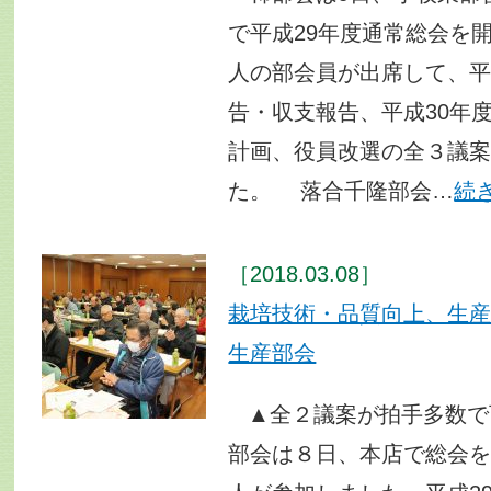
で平成29年度通常総会を
人の部会員が出席して、平
告・収支報告、平成30年
計画、役員改選の全３議
た。 落合千隆部会…
続
［2018.03.08］
栽培技術・品質向上、生
生産部会
▲全２議案が拍手多数
部会は８日、本店で総会を