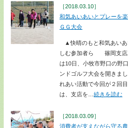
［2018.03.10］
和気あいあいとプレーを
ＧＧ大会
▲快晴のもと和気あいあ
しむ参加者ら 篠岡支店
は10日、小牧市野口の野
ンドゴルフ大会を開きま
れあい活動で今回が２回
は、支店を…
続きを読む
［2018.03.09］
消費者が支えながら守る