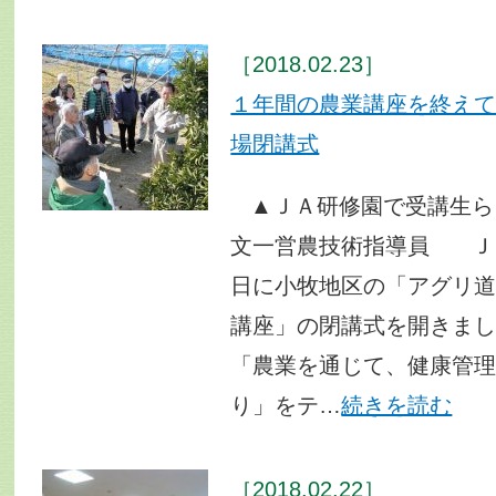
［2018.02.23］
１年間の農業講座を終
場閉講式
▲ＪＡ研修園で受講生ら
文一営農技術指導員 Ｊ
日に小牧地区の「アグリ
講座」の閉講式を開きま
「農業を通じて、健康管
り」をテ…
続きを読む
［2018.02.22］