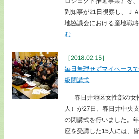
ロジェクト推進事業』を
副知事が21日視察し、Ｊ
地協議会における産地戦
む
［2018.02.15］
毎日無理せずマイペー
級閉講式
春日井地区女性部の女性
人）が27日、春日井中央支
の閉講式を行いました。
座を受講した15人には、