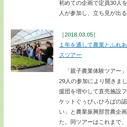
初めての企画で定員30人を
人が参加し、立ち見が出
［2018.03.05］
１年を通して農業とふれ
スツアー
「親子農業体験ツアー」を
29人の参加により開きま
援団を増やして直売施設
ケットぐぅぴぃひろばの
い」と農業振興部営農企
た。同ツアーはこれまで