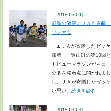
［2018.03.04］
町民の健康にＪＡも貢献
ソン大会
▲ＪＡが寄贈したゼッケ
加者 豊山町の第10回
トビューマラソンが４日
公園を発着点に開かれまし
し、ＪＡが寄贈したゼッ
い思い…
続きを読む
［2018.03.03］