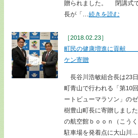
贈られました。 閉講式
長が「…
続きを読む
［2018.02.23］
町民の健康増進に貢
ケン寄贈
長谷川浩敏組合長は23日
町青山で行われる「第10
ートビューマラソン」の
樹豊山町長に寄贈しまし
の航空館ｂｏｏｎ（こう
駐車場を発着点に大山川