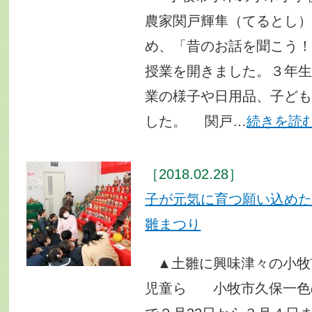
農家関戸輝隼（てるとし
め、「昔のお話を聞こう
授業を開きました。３年生
業の様子や日用品、子ど
した。 関戸…
続きを読
［2018.02.28］
子が元気に育つ願い込
雛まつり
▲土雛に興味津々の小牧
児童ら 小牧市久保一色