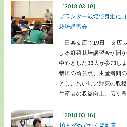
［2018.03.19］
プランター栽培で身近に
栽培講習会
田楽支店で19日、支店
よる野菜栽培講習会が開
中心とした33人が参加し
栽培の留意点、生産者間
とし、おいしい野菜の収
生産者の収益向上、広く
［2018.03.16］
10人がめでたく