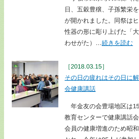
日、五穀豊穣、子孫繁栄
が開かれました。同祭は
性器の形に彫り上げた「
わせがた）…
続きを読む
［2018.03.15］
その日の疲れはその日に
会健康講話
年金友の会豊場地区は1
教育センターで健康講話
会員の健康増進のため昭和