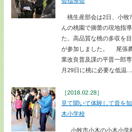
会指導会
桃生産部会は2日、小牧
んの桃園で摘蕾の現地指
た。高品質な桃の多収を目
が参加しました。 尾張
業改良普及課の平晋一郎専
月29日に桃に必要な低温
［2018.02.28］
見て聞いて体験して昔を
木小学校
小牧市小木の小木小学校