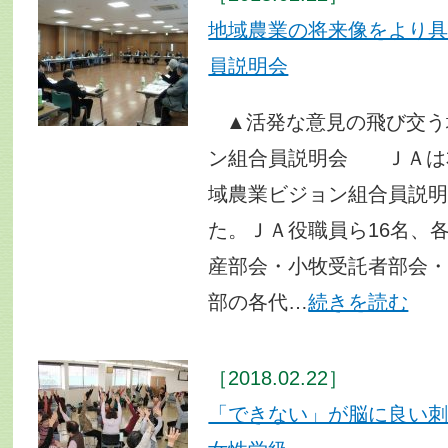
地域農業の将来像をより
員説明会
▲活発な意見の飛び交う
ン組合員説明会 ＪＡは
域農業ビジョン組合員説
た。ＪＡ役職員ら16名、
産部会・小牧受託者部会
部の各代…
続きを読む
［2018.02.22］
「できない」が脳に良い