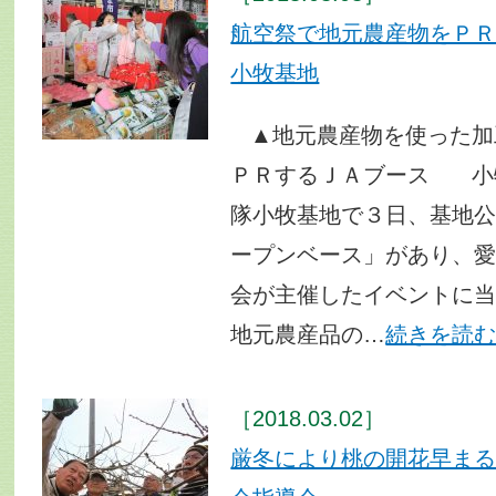
航空祭で地元農産物をＰ
小牧基地
▲地元農産物を使った加
ＰＲするＪＡブース 小
隊小牧基地で３日、基地
ープンベース」があり、
会が主催したイベントに
地元農産品の…
続きを読
［2018.03.02］
厳冬により桃の開花早ま