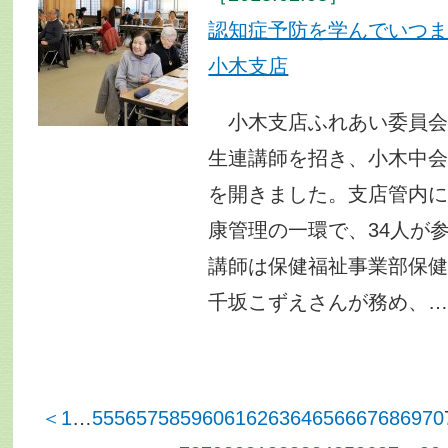
認知症予防を学んでいつ
小木支店
小木支店ふれあい委員会
生連講師を招き、小木中
を開きました。支店管内
康管理の一環で、34人
講師は保健福祉事業部保
千坂こずえさんが務め、
＜
1
…
55
56
57
58
59
60
61
62
63
64
65
66
67
68
69
70