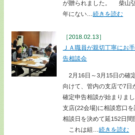
が贈られました。 柴山
年にない…
続きを読む
［2018.02.13］
ＪＡ職員が親切丁寧にお
告相談会
2月16日～3月15日の確
向けて、管内の支店で7日
確定申告相談が始まりまし
支店(22会場)に相談窓口
相談日を決めて延152日
これは組…
続きを読む