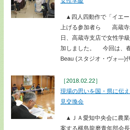
女性学級
▲四人四動作で「イエー
上げる参加者ら 高蔵寺
日、高蔵寺支店で女性学級
加しました。 今回は、春日井
Beau (スタジオ・ヴォ―)
［2018.02.22］
現場の思いを国・県に伝
見交換会
▲ＪＡ愛知中央会に農業
案する横島龍磨青年部会