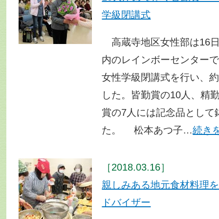
学級閉講式
高蔵寺地区女性部は16
内のレインボーセンターで
女性学級閉講式を行い、約
した。皆勤賞の10人、精勤
賞の7人には記念品として
た。 松本あつ子…
続き
［2018.03.16］
親しみある地元食材料理
ドバイザー