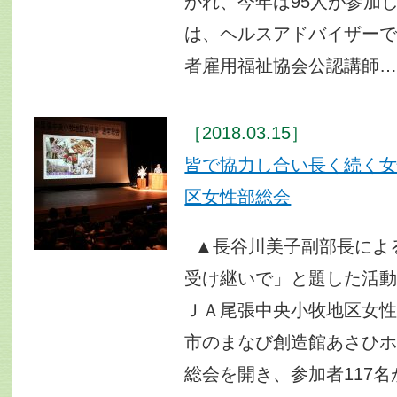
かれ、今年は95人が参加
は、ヘルスアドバイザー
者雇用福祉協会公認講師
［2018.03.15］
皆で協力し合い長く続く
区女性部総会
▲長谷川美子副部長によ
受け継いで」と題した
ＪＡ尾張中央小牧地区女性
市のまなび創造館あさひホ
総会を開き、参加者117名