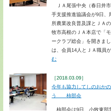
ＪＡ尾張中央（春日井市
手支援推進協議会が9日、
所農業改良普及課とＪＡ
牧市高根のＪＡ本店で「
ークラブ総会」を開きま
は、会員14人とＪＡ職員
む
［2018.03.09］
今年も協力してしのおか
う 柿部会
柿部会は9日、小牧東部