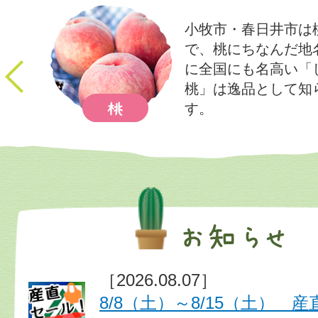
小牧市・春日井市は
で、桃にちなんだ地
に全国にも名高い「
桃」は逸品として知
す。
［2026.08.07］
8/8（土）～8/15（土） 