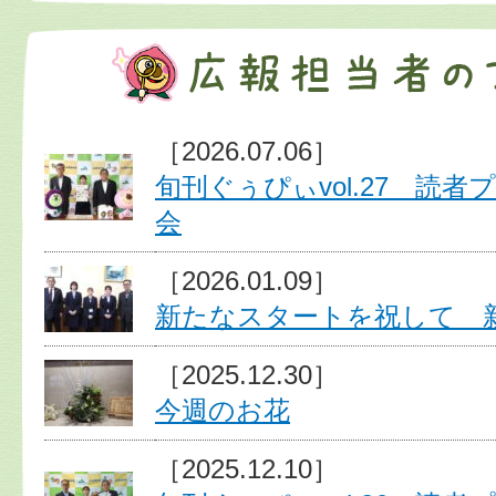
お口の「貯筋」とよい睡眠
健康講話会
［2026.07.28］
仮想現実（VR）機器を用い
［2026.07.06］
損害査定研修
旬刊ぐぅぴぃvol.27 読
会
［2026.07.27］
新鮮地元野菜が並ぶ即売会
［2026.01.09］
店ふれあい委員会
新たなスタートを祝して 
［2026.07.27］
［2025.12.30］
学生と地域がつないだ「し
今週のお花
新パッケージを桃フェアで
［2025.12.10］
［2026.07.27］