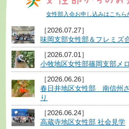
女性部入会お申し込みはこちら
［2026.07.27］
味岡支部女性部＆フレミズ
［2026.07.01］
小牧地区女性部篠岡支部メ
［2026.06.26］
春日井地区女性部 南信州
り
［2026.06.24］
高蔵寺地区女性部 社会見学