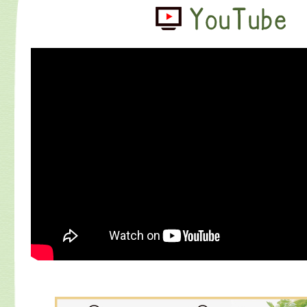
新たに2人の新成人 新成人
［2023.11.22］
旬刊ぐぅぴぃvol.22 読
会
［2023.08.30］
野球部：小牧市民球場で初