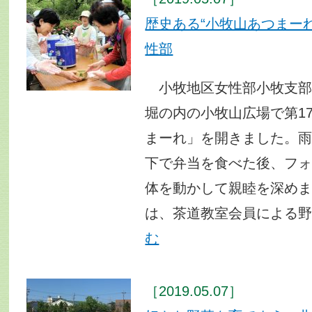
歴史ある“小牧山あつまー
性部
小牧地区女性部小牧支部
堀の内の小牧山広場で第1
まーれ」を開きました。
下で弁当を食べた後、フ
体を動かして親睦を深め
は、茶道教室会員による
む
［2019.05.07］