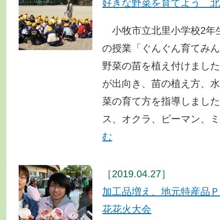
好きな野菜を育てよう 北
小牧市立北里小学校2年
の授業「ぐんぐん育てみ
野菜の苗を植え付けまし
が出向き、苗の植え方、
菜の育て方を指導しまし
ス、オクラ、ピーマン、
む
［2019.04.27］
加工品増え、地元特産品
花花火大会