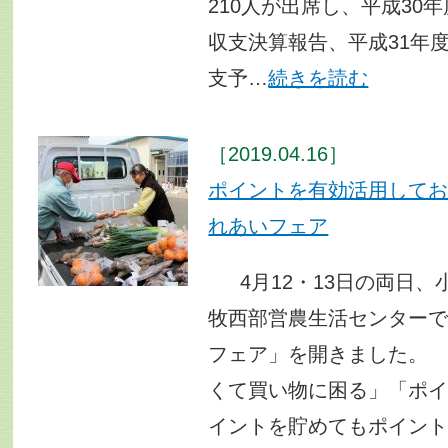
210人が出席し、平成30
収支決算報告、平成31年
支予…
続きを読む
［2019.04.16］
ポイントを有効活用して
れあいフェア
4月12・13日の両日、
牧西部営農生活センター
フェア」を開きました。
くて買い物に困る」「ポ
イントを貯めてもポイン