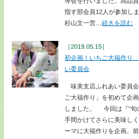
導会を行いました。高品
指す部会員12人が参加し
杉山文一営…
続きを読む
［2019.05.15］
初企画！いちご大福作り
い委員会
味美支店ふれあい委員会
ご大福作り」を初めて企画
しました。 今回は『“旬
手間かけてさらに美味し
ーマに大福作りを企画。