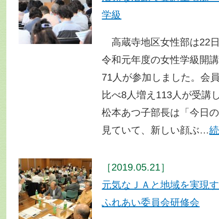
学級
高蔵寺地区女性部は22
令和元年度の女性学級開
71人が参加しました。会
比べ8人増え113人が受
松本あつ子部長は「今日
見ていて、新しい顔ぶ…
［2019.05.21］
元気なＪＡと地域を実現
ふれあい委員会研修会