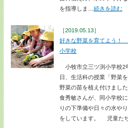
を指導しま…
続きを読む
［2019.05.13］
好きな野菜を育てよう！
小学校
小牧市立三ツ渕小学校2年
日、生活科の授業「野菜
野菜の苗を植え付けまし
食秀敏さんが、同小学校
りの下準備や日々の水や
をしています。 児童た