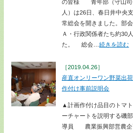
の皆様 青年部（守山司
人）は26日、春日井中央支
常総会を開きました。部
Ａ・行政関係者たち約30
た。 総会…
続きを読む
［2019.04.26］
産直オンリーワン野菜出
作付け事前説明会
▲計画作付け品目のトマ
ーチャートを説明する磯
導員 農業振興部営農企