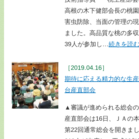
高根の木下健部会長の桃
害虫防除、当面の管理の
ました。高品質な桃の多
39人が参加し…
続きを読
［2019.04.16］
期待に応える精力的な生
台産直部会
▲審議が進められる総会
産直部会は16日、ＪＡの本
第22回通常総会を開きま