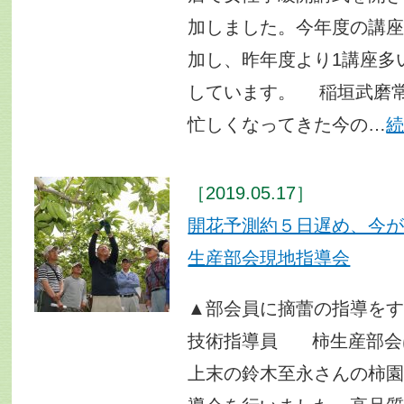
加しました。今年度の講座
加し、昨年度より1講座多
しています。 稲垣武磨
忙しくなってきた今の…
［2019.05.17］
開花予測約５日遅め、今
生産部会現地指導会
▲部会員に摘蕾の指導を
技術指導員 柿生産部会
上末の鈴木至永さんの柿