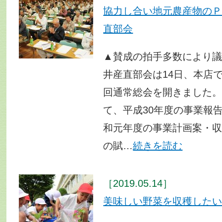
協力し合い地元農産物の
直部会
▲賛成の拍手多数により
井産直部会は14日、本店で
回通常総会を開きました。
て、平成30年度の事業報
和元年度の事業計画案・
の賦…
続きを読む
［2019.05.14］
美味しい野菜を収穫したい