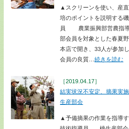
▲スクリーンを使い、産
培のポイントを説明する
員 農業振興部営農指導
部会員を対象とした春夏
本店で開き、33人が参加
会員の良質…
続きを読む
［2019.04.17］
結実状況不安定、摘果実
生産部会
▲予備摘果の作業を指導
技術指導員 桃生産部会