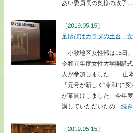
あい委員長の奥様の政子
［2019.05.15］
足ゆびはカラダの土台 
小牧地区女性部は15日
令和元年度女性大学開講式
人が参加しました。 山
「元号が新しく“令和”に
が幕開けしました。今年度
講していただいたの…
続
［2019.05.15］