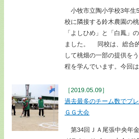
小牧市立陶小学校3年生5
校に隣接する鈴木農園の
「よしひめ」と「白鳳」
ました。 同校は、総合
して桃畑の一部の提供を
程を学んでいます。今回
［2019.05.09］
過去最多のチーム数でプ
ＧＧ大会
第34回ＪＡ尾張中央年