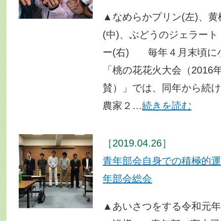
▲なめらかプリン(左)、
(中)、ぶどうのジェラー
ー(右) 毎年４月末頃に
「桃の花花火大会（2016
賛）」では、同年から続
農家２…
続きを読む
［2019.04.26］
青年部会自身での積極的
年部会総会
▲あいさつをする令和元