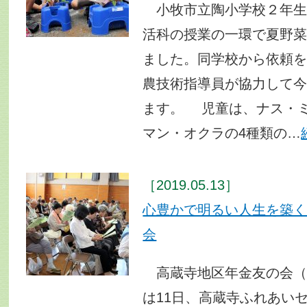
小牧市立陶小学校２年生3
活科の授業の一環で夏野
ました。同学校から依頼
農技術指導員が協力して今
ます。 児童は、ナス・
マン・オクラの4種類の…
［2019.05.13］
心豊かで明るい人生を築
会
高蔵寺地区年金友の会（会
は11日、高蔵寺ふれあい