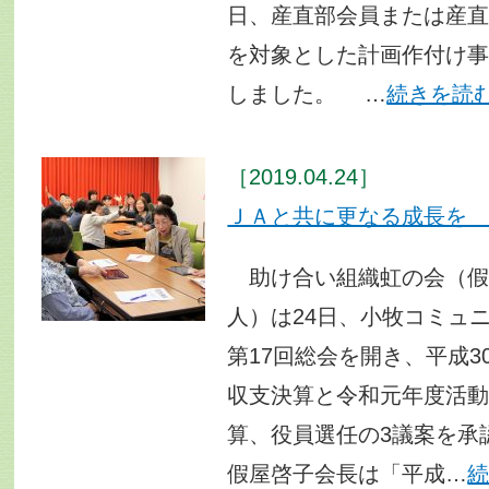
日、産直部会員または産
を対象とした計画作付け
しました。 …
続きを読
［2019.04.24］
ＪＡと共に更なる成長を
助け合い組織虹の会（假屋
人）は24日、小牧コミュ
第17回総会を開き、平成3
収支決算と令和元年度活
算、役員選任の3議案を
假屋啓子会長は「平成…