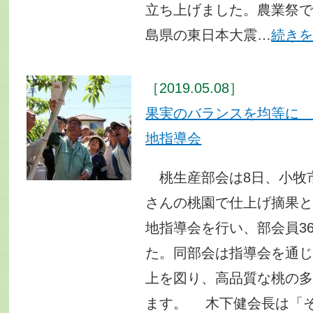
立ち上げました。農業祭
島県の東日本大震…
続き
［2019.05.08］
果実のバランスを均等に
地指導会
桃生産部会は8日、小牧
さんの桃園で仕上げ摘果
地指導会を行い、部会員3
た。同部会は指導会を通
上を図り、高品質な桃の
ます。 木下健会長は「