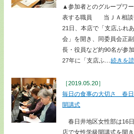
▲参加者とのグループワ
表する職員 当ＪＡ相談
21日、本店で「支店ふれ
会」を開き、同委員会正
長・役員など約90名が参
27年に「支店ふ…
続きを
［2019.05.20］
毎日の食事の大切さ 春
開講式
春日井地区女性部は16
店で女性学級開講式を開き