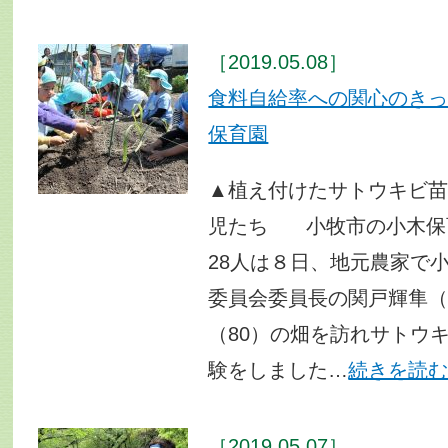
［2019.05.08］
食料自給率への関心のき
保育園
▲植え付けたサトウキビ
児たち 小牧市の小木保
28人は８日、地元農家で
委員会委員長の関戸輝隼
（80）の畑を訪れサトウ
験をしました…
続きを読
［2019.05.07］