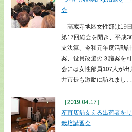
会
高蔵寺地区女性部は19
第17回総会を開き、平成3
支決算、令和元年度活動
案、役員改選の３議案を
会には女性部員107人が
井市長も激励に訪れまし
［2019.04.17］
産直店舗支える出荷者を
栽培講習会