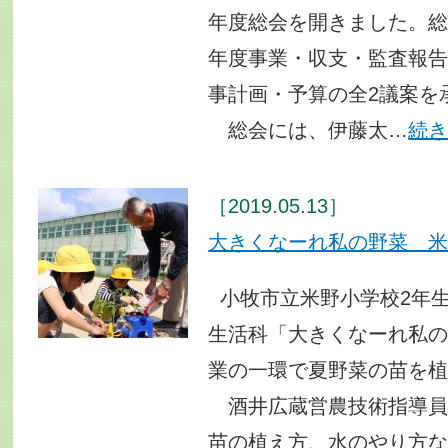
年度総会を開きました。総
年度事業・収支・監査報
事計画・予算の全2議案を
総会には、伊藤太…
続
［2019.05.13］
大きくなーれ私の野菜 
小牧市立米野小学校2年生1
生活科「大きくなーれ私
業の一環で夏野菜の苗を
酒井広蔵営農技術指導員
苗の植え方、水のやり方