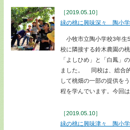
［2019.05.10］
緑の桃に興味深々 陶小
小牧市立陶小学校3年生5
校に隣接する鈴木農園の
「よしひめ」と「白鳳」
ました。 同校は、総合
して桃畑の一部の提供を
程を学んでいます。今回
［2019.05.10］
緑の桃に興味津々 陶小