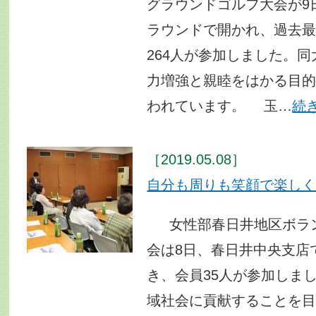
グラウンドゴルフ大会が9
ラウンドで開かれ、過去最
264人が参加しました。
力増強と親睦をはかる目
われています。 玉…
続
［2019.05.08］
自分も周りも笑顔で楽し
女性部春日井地区ボラン
会は8日、春日井中央支店
き、会員35人が参加しま
域社会に貢献することを目